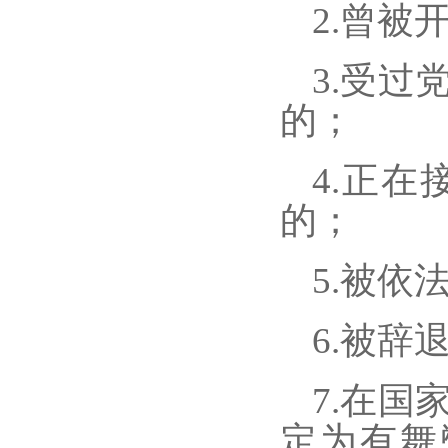
2.
曾被
3.
受过
的
；
4
.正在
的；
5
.被依
6.
被辞
7
.在国
定为有舞