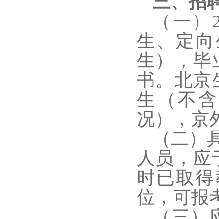
三、招
（一）2
生、定向
生）
，毕
书。北京
生（不含
况），京
（二）
人员，应
时已取得
位，可报
（三）