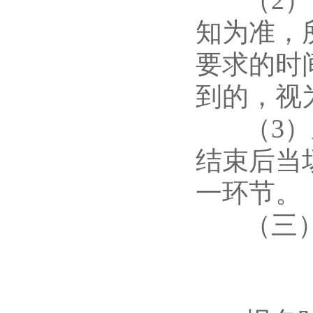
（2）面
知为准，
要求的时
到的，视
（3）成
结束后当
一环节。
（三
1.