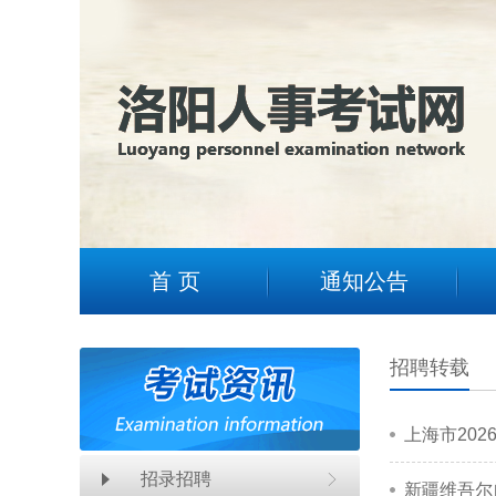
1
2
首 页
通知公告
招聘转载
上海市20
招录招聘
新疆维吾尔